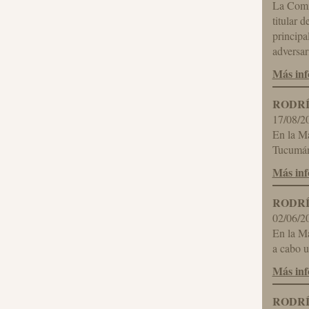
La Comi
titular 
principa
adversar
Más in
RODRÍ
17/08/2
En la Ma
Tucumán,
Más in
RODRÍ
02/06/2
En la Ma
a cabo u
Más in
RODRÍ