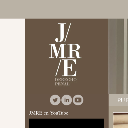
PU
JMRE en YouTube