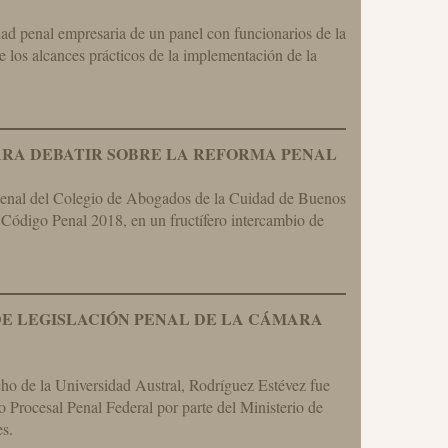
ad penal empresaria de un panel con funcionarios de la
e los alcances prácticos de la implementación de la
ARA DEBATIR SOBRE LA REFORMA PENAL
Penal del Colegio de Abogados de la Cuidad de Buenos
 Código Penal 2018, en un fructífero intercambio de
DE LEGISLACIÓN PENAL DE LA CÁMARA
ho de la Universidad Austral, Rodríguez Estévez fue
 Procesal Penal Federal por parte del Ministerio de
s.