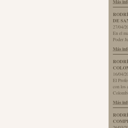
Más in
RODRÍ
DE SA
27/04/2
En el ma
Poder Ju
Más in
RODRÍ
COLO
16/04/2
El Profe
con los 
Colombia
Más in
RODRÍ
COMPL
26/03/2