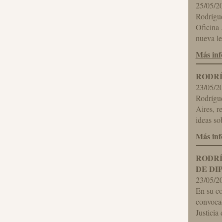
25/05/2
Rodrígue
Oficina 
nueva le
Más in
RODRÍ
23/05/2
Rodrígue
Aires, r
ideas so
Más in
RODRÍ
DE DI
23/05/2
En su co
convocad
Justicia