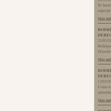
Se lanzó
especial
Más in
RODRÍ
DEREC
21/03/2
Rodrígue
Derecho
Más in
RODRÍ
DEREC
12/03/2
Como tod
autorida
Más in