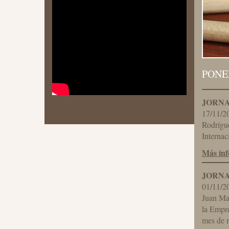
PONE
JORNA
17/11/2
Rodrígue
Internac
Más in
JORNA
01/11/2
Juan Mar
la Empre
mes de m