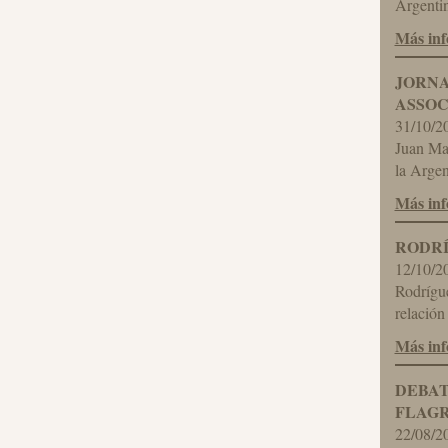
Argentin
Más in
JORNA
ASSOC
31/10/2
Juan Mar
la Argen
Más in
RODRÍ
12/10/2
Rodrígue
relación
Más in
DEBAT
FLAG
22/08/2