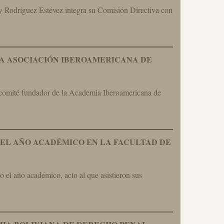
y Rodríguez Estévez integra su Comisión Directiva con
LA ASOCIACIÓN IBEROAMERICANA DE
 comité fundador de la Academia Iberoamericana de
DEL AÑO ACADÉMICO EN LA FACULTAD DE
 el año académico, acto al que asistieron sus