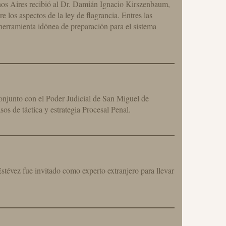
s Aires recibió al Dr. Damián Ignacio Kirszenbaum,
 los aspectos de la ley de flagrancia. Entres las
herramienta idónea de preparación para el sistema
onjunto con el Poder Judicial de San Miguel de
os de táctica y estrategia Procesal Penal.
tévez fue invitado como experto extranjero para llevar