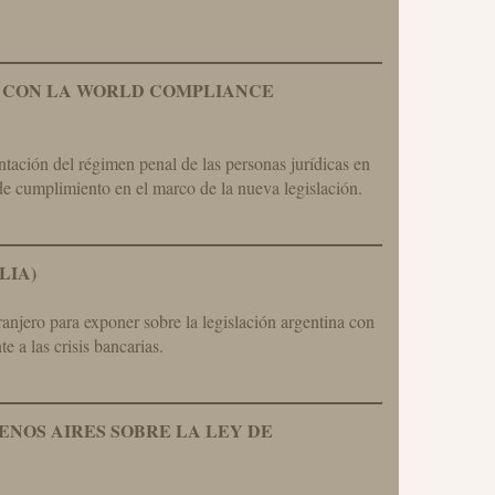
L CON LA WORLD COMPLIANCE
ntación del régimen penal de las personas jurídicas en
l de cumplimiento en el marco de la nueva legislación.
LIA)
anjero para exponer sobre la legislación argentina con
e a las crisis bancarias.
ENOS AIRES SOBRE LA LEY DE