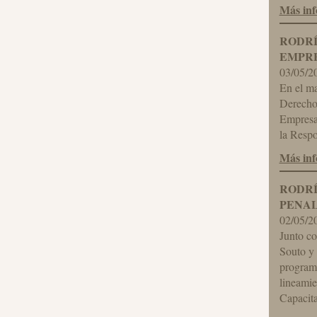
Más in
RODRÍ
EMPR
03/05/2
En el ma
Derecho
Empresa,
la Respo
Más in
RODRÍ
PENA
02/05/2
Junto co
Souto y 
programa
lineamie
Capacita