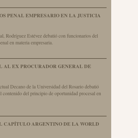
S PENAL EMPRESARIO EN LA JUSTICIA
l, Rodríguez Estévez debatió con funcionarios del
penal en materia empresaria.
AL AL EX PROCURADOR GENERAL DE
ctual Decano de la Universidad del Rosario debatió
l contenido del principio de oportunidad procesal en
EL CAPÍTULO ARGENTINO DE LA WORLD