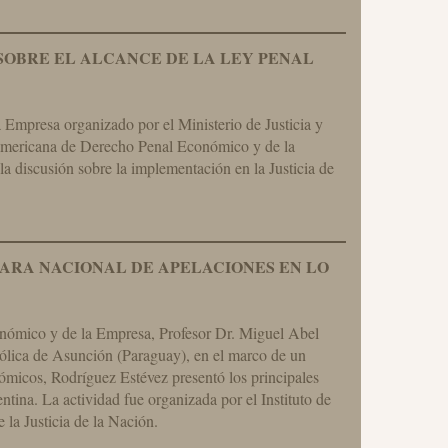
SOBRE EL ALCANCE DE LA LEY PENAL
Empresa organizado por el Ministerio de Justicia y
oamericana de Derecho Penal Económico y de la
a discusión sobre la implementación en la Justicia de
ARA NACIONAL DE APELACIONES EN LO
onómico y de la Empresa, Profesor Dr. Miguel Abel
ólica de Asunción (Paraguay), en el marco de un
nómicos, Rodríguez Estévez presentó los principales
ntina. La actividad fue organizada por el Instituto de
la Justicia de la Nación.